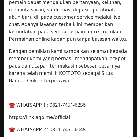
pemain dapat mengajukan pertanyaan, keluhan,
meminta saran, konfirmasi deposit, pembuatan
akun baru dll pada customer service melalui live
chat. Adanya layanan terbaik ini memberikan
kemudahan pada semua pemain untuk mainkan
Permainan online kapan pun tanpa batasan waktu.
Dengan demikian kami sampaikan selamat kepada
member kami yang berhasil mendapatkan jackpot
paus dan ucapan terimakasih sebesar-besarnya
karena telah memilih KOITOTO sebagai Situs
Bandar Online Terpercaya.
☎️ WHATSAPP 1 : 0821-7451-6256
https://linkjago.me/official
☎️ WHATSAPP 2 : 0821-7451-6048