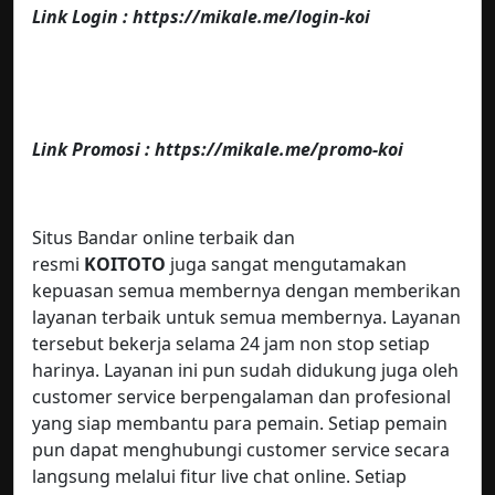
Link Login : https://mikale.me/login-koi
Link Promosi : https://mikale.me/promo-koi
Situs Bandar online terbaik dan
resmi
KOITOTO
juga sangat mengutamakan
kepuasan semua membernya dengan memberikan
layanan terbaik untuk semua membernya. Layanan
tersebut bekerja selama 24 jam non stop setiap
harinya. Layanan ini pun sudah didukung juga oleh
customer service berpengalaman dan profesional
yang siap membantu para pemain. Setiap pemain
pun dapat menghubungi customer service secara
langsung melalui fitur live chat online. Setiap