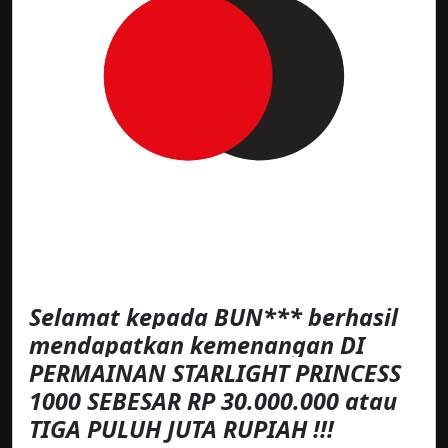
Selamat kepada BUN*** berhasil
mendapatkan kemenangan DI
PERMAINAN STARLIGHT PRINCESS
1000 SEBESAR RP 30.000.000 atau
TIGA PULUH JUTA RUPIAH !!!