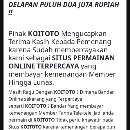
DELAPAN PULUH DUA JUTA RUPIAH
!!
Pihak
KOITOTO
Mengucapkan
Terima Kasih Kepada Pemenang
karena Sudah mempercayakan
kami sebagai
SITUS PERMAINAN
ONLINE TERPERCAYA
yang
membayar kemenangan Member
Hingga Lunas.
Masih Ragu Dengan
KOITOTO
? Dimana Bandar
Online sekarang yang Terpercaya
seperti
KOITOTO
? Bandar Yang membayar
kemenangan Member Tanpa Tele-tele. Jadi anda
bermain di
KOITOTO
Tidak perlu khawatir pada
Situs
KOITOTO
karena kemenangan berapa pun