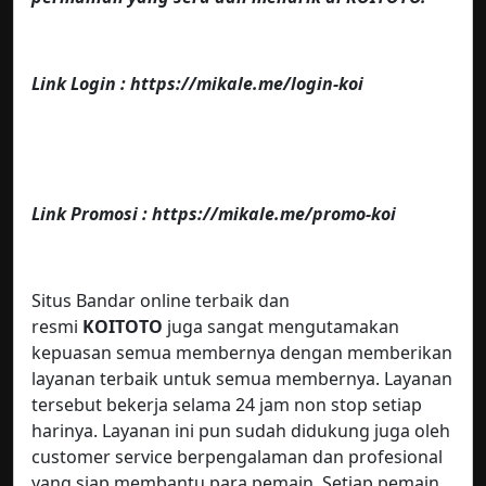
Link Login : https://mikale.me/login-koi
Link Promosi : https://mikale.me/promo-koi
Situs Bandar online terbaik dan
resmi
KOITOTO
juga sangat mengutamakan
kepuasan semua membernya dengan memberikan
layanan terbaik untuk semua membernya. Layanan
tersebut bekerja selama 24 jam non stop setiap
harinya. Layanan ini pun sudah didukung juga oleh
customer service berpengalaman dan profesional
yang siap membantu para pemain. Setiap pemain