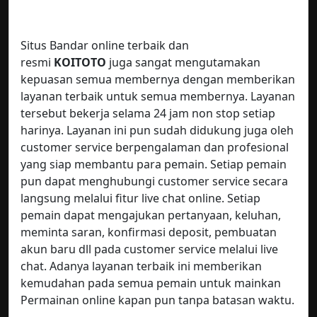
Situs Bandar online terbaik dan
resmi
KOITOTO
juga sangat mengutamakan
kepuasan semua membernya dengan memberikan
layanan terbaik untuk semua membernya. Layanan
tersebut bekerja selama 24 jam non stop setiap
harinya. Layanan ini pun sudah didukung juga oleh
customer service berpengalaman dan profesional
yang siap membantu para pemain. Setiap pemain
pun dapat menghubungi customer service secara
langsung melalui fitur live chat online. Setiap
pemain dapat mengajukan pertanyaan, keluhan,
meminta saran, konfirmasi deposit, pembuatan
akun baru dll pada customer service melalui live
chat. Adanya layanan terbaik ini memberikan
kemudahan pada semua pemain untuk mainkan
Permainan online kapan pun tanpa batasan waktu.