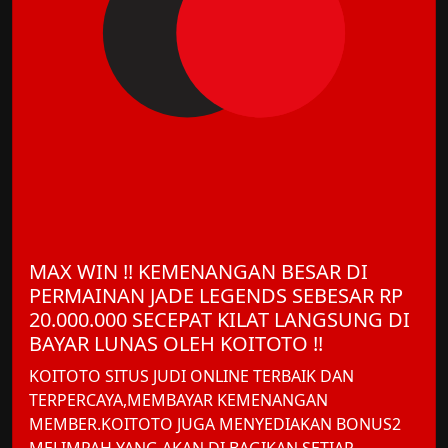
MAX WIN !! KEMENANGAN BESAR DI
PERMAINAN JADE LEGENDS SEBESAR RP
20.000.000 SECEPAT KILAT LANGSUNG DI
BAYAR LUNAS OLEH KOITOTO !!
KOITOTO SITUS JUDI ONLINE TERBAIK DAN
TERPERCAYA,MEMBAYAR KEMENANGAN
MEMBER.KOITOTO JUGA MENYEDIAKAN BONUS2