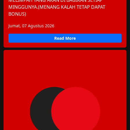
MELIMPAH YANG AKAN DI BAGIKAN SETIAP
MINGGUNYA.(MENANG KALAH TETAP DAPAT
BONUS)
Jumat, 07 Agustus 2026
Read More