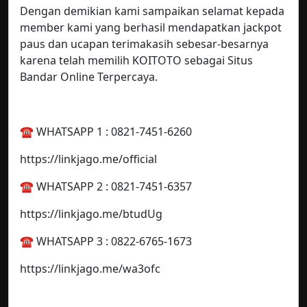
Dengan demikian kami sampaikan selamat kepada
member kami yang berhasil mendapatkan jackpot
paus dan ucapan terimakasih sebesar-besarnya
karena telah memilih KOITOTO sebagai Situs
Bandar Online Terpercaya.
☎️ WHATSAPP 1 : 0821-7451-6260
https://linkjago.me/official
☎️ WHATSAPP 2 : 0821-7451-6357
https://linkjago.me/btudUg
☎️ WHATSAPP 3 : 0822-6765-1673
https://linkjago.me/wa3ofc