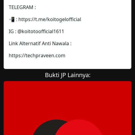
TELEGRAM :
📲 : https://t.me/koitogelofficial
IG : @koitotoofficial1611
Link Alternatif Anti Nawala :
https://techpraveen.com
Bukti JP Lainnya: