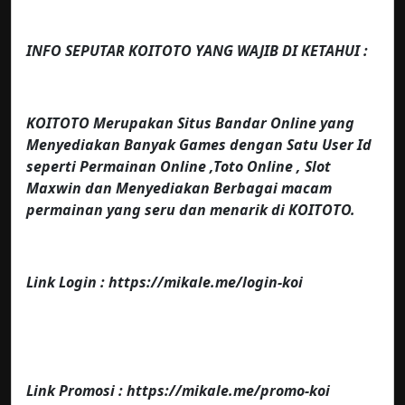
INFO SEPUTAR KOITOTO YANG WAJIB DI KETAHUI :
KOITOTO Merupakan Situs Bandar Online yang
Menyediakan Banyak Games dengan Satu User Id
seperti Permainan Online ,Toto Online , Slot
Maxwin dan Menyediakan Berbagai macam
permainan yang seru dan menarik di KOITOTO.
Link Login : https://mikale.me/login-koi
Link Promosi : https://mikale.me/promo-koi