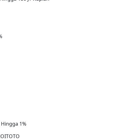
%
 Hingga 1%
KOITOTO