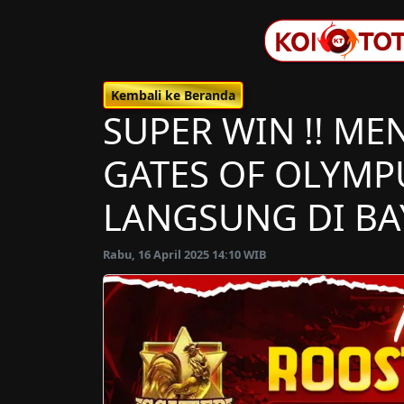
Kembali ke Beranda
SUPER WIN !! M
GATES OF OLYMPU
LANGSUNG DI BAY
Rabu, 16 April 2025 14:10 WIB