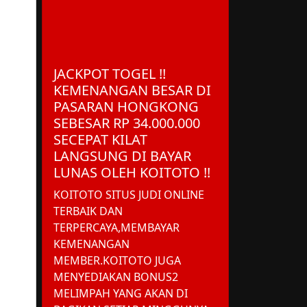
JACKPOT TOGEL !!
KEMENANGAN BESAR DI
PASARAN HONGKONG
SEBESAR RP 34.000.000
SECEPAT KILAT
LANGSUNG DI BAYAR
LUNAS OLEH KOITOTO !!
KOITOTO SITUS JUDI ONLINE
TERBAIK DAN
TERPERCAYA,MEMBAYAR
KEMENANGAN
MEMBER.KOITOTO JUGA
MENYEDIAKAN BONUS2
MELIMPAH YANG AKAN DI