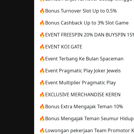
🔥Bonus Turnover Slot Up to 0.5%
🔥Bonus Cashback Up to 3% Slot Game
🔥EVENT FREESPIN 20% DAN BUYSPIN 15
🔥EVENT KOI GATE
🔥Event Terbang Ke Bulan Spaceman
🔥Event Pragmatic Play Joker Jewels
🔥Event Multiplier Pragmatic Play
🔥EXCLUSIVE MERCHANDISE KEREN
🔥Bonus Extra Mengajak Teman 10%
🔥Bonus Mengajak Teman Seumur Hidup
🔥Lowongan pekerjaan Team Promotor 