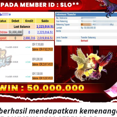
 berhasil mendapatkan kemenang