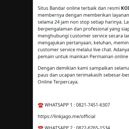
Situs Bandar online terbaik dan resmi
KO
membernya dengan memberikan layanan t
selama 24 jam non stop setiap harinya. L
berpengalaman dan profesional yang sia
menghubungi customer service secara lang
mengajukan pertanyaan, keluhan, meminta
customer service melalui live chat. Ada
pemain untuk mainkan Permainan online 
Dengan demikian kami sampaikan selama
paus dan ucapan terimakasih sebesar-be
Online Terpercaya.
☎️ WHATSAPP 1 : 0821-7451-6307
https://linkjago.me/official
☎️ WHATSAPP 2 : 0822-6765-1534